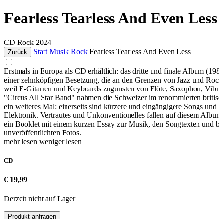
Fearless Tearless And Even Les
CD
Rock
2024
Start
Musik
Rock
Fearless Tearless And Even Less
Zurück
Erstmals in Europa als CD erhältlich: das dritte und finale Album (
einer zehnköpfigen Besetzung, die an den Grenzen von Jazz und Rock 
weil E-Gitarren und Keyboards zugunsten von Flöte, Saxophon, Vibr
"Circus All Star Band" nahmen die Schweizer im renommierten britisc
ein weiteres Mal: einerseits sind kürzere und eingängigere Songs und
Elektronik. Vertrautes und Unkonventionelles fallen auf diesem Alb
ein Booklet mit einem kurzen Essay zur Musik, den Songtexten und b
unveröffentlichten Fotos.
mehr lesen
weniger lesen
CD
€ 19,99
Derzeit nicht auf Lager
Produkt anfragen