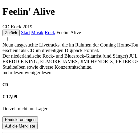
Feelin' Alive
CD
Rock
2019
Start
Musik
Rock
Feelin' Alive
Zurück
Neun ausgesuchte Livetracks, die im Rahmen der Coming Home-Tour 2
erscheint als CD im dreiteiligen Digipack-Format.
Der niederländische Rock- und Bluesrock-Gitarrist (und Sänger) JULI
FREDDIE KING, ELMORE JAMES, JIMI HENDRIX, PETER GREEN und
Studioalben sowie diverse Konzertmitschnitte.
mehr lesen
weniger lesen
CD
€ 17,99
Derzeit nicht auf Lager
Produkt anfragen
Auf die Merkliste