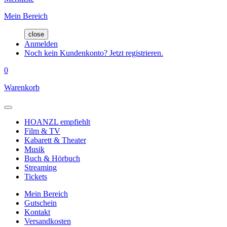
Mein Bereich
close
Anmelden
Noch kein Kundenkonto? Jetzt registrieren.
0
Warenkorb
HOANZL empfiehlt
Film & TV
Kabarett & Theater
Musik
Buch & Hörbuch
Streaming
Tickets
Mein Bereich
Gutschein
Kontakt
Versandkosten