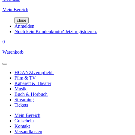
Mein Bereich
close
Anmelden
Noch kein Kundenkonto? Jetzt registrieren.
0
Warenkorb
HOANZL empfiehlt
Film & TV
Kabarett & Theater
Musik
Buch & Hörbuch
Streaming
Tickets
Mein Bereich
Gutschein
Kontakt
Versandkosten