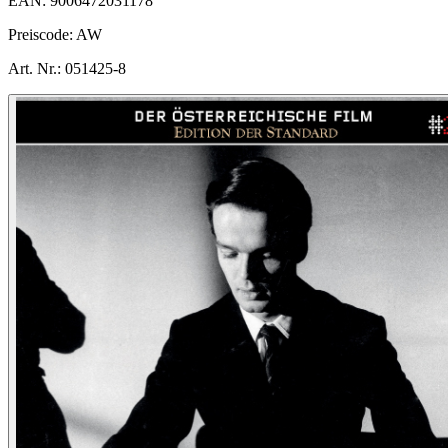
EAN:
9006472031178
Preiscode:
AW
Art. Nr.:
051425-8