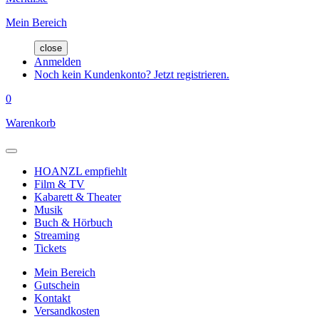
Mein Bereich
close
Anmelden
Noch kein Kundenkonto? Jetzt registrieren.
0
Warenkorb
HOANZL empfiehlt
Film & TV
Kabarett & Theater
Musik
Buch & Hörbuch
Streaming
Tickets
Mein Bereich
Gutschein
Kontakt
Versandkosten