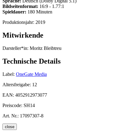
Sprache:
Deutsch (Dolby Digital 5.1)
Bildseitenformat:
16:9 - 1.77:1
Spieldauer:
180 Minuten
Produktionsjahr:
2019
Mitwirkende
Darsteller*in:
Moritz Bleibtreu
Technische Details
Label:
OneGate Media
Altersfreigabe:
12
EAN:
4052912973077
Preiscode:
SH14
Art. Nr.:
17097307-8
close