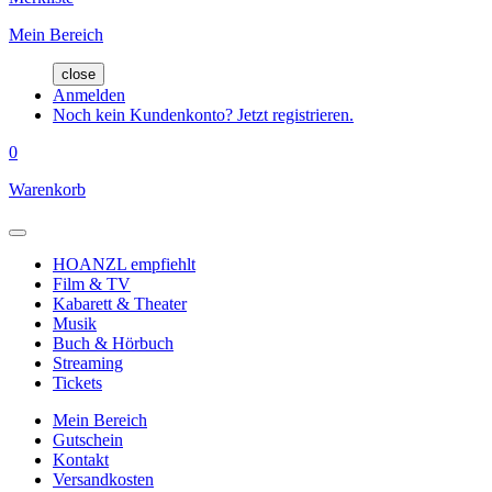
Mein Bereich
close
Anmelden
Noch kein Kundenkonto? Jetzt registrieren.
0
Warenkorb
HOANZL empfiehlt
Film & TV
Kabarett & Theater
Musik
Buch & Hörbuch
Streaming
Tickets
Mein Bereich
Gutschein
Kontakt
Versandkosten