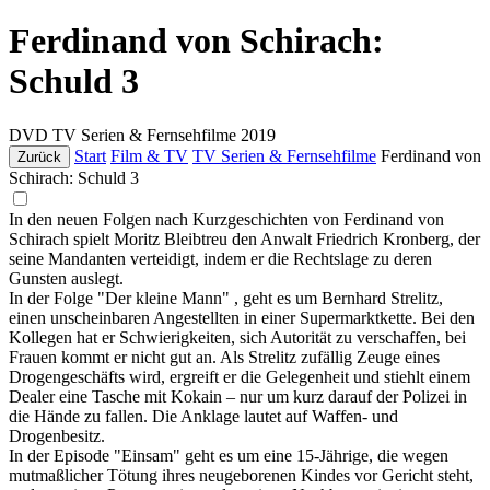
Ferdinand von Schirach:
Schuld 3
DVD
TV Serien & Fernsehfilme
2019
Start
Film & TV
TV Serien & Fernsehfilme
Ferdinand von
Zurück
Schirach: Schuld 3
In den neuen Folgen nach Kurzgeschichten von Ferdinand von
Schirach spielt Moritz Bleibtreu den Anwalt Friedrich Kronberg, der
seine Mandanten verteidigt, indem er die Rechtslage zu deren
Gunsten auslegt.
In der Folge "Der kleine Mann" , geht es um Bernhard Strelitz,
einen unscheinbaren Angestellten in einer Supermarktkette. Bei den
Kollegen hat er Schwierigkeiten, sich Autorität zu verschaffen, bei
Frauen kommt er nicht gut an. Als Strelitz zufällig Zeuge eines
Drogengeschäfts wird, ergreift er die Gelegenheit und stiehlt einem
Dealer eine Tasche mit Kokain – nur um kurz darauf der Polizei in
die Hände zu fallen. Die Anklage lautet auf Waffen- und
Drogenbesitz.
In der Episode "Einsam" geht es um eine 15-Jährige, die wegen
mutmaßlicher Tötung ihres neugeborenen Kindes vor Gericht steht,