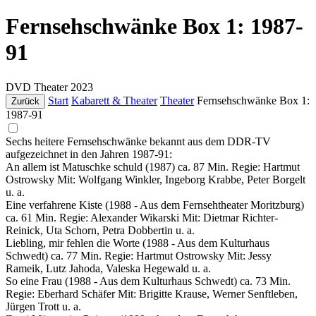
Fernsehschwänke Box 1: 1987-
91
DVD
Theater
2023
Start
Kabarett & Theater
Theater
Fernsehschwänke Box 1:
Zurück
1987-91
Sechs heitere Fernsehschwänke bekannt aus dem DDR-TV
aufgezeichnet in den Jahren 1987-91:
An allem ist Matuschke schuld (1987) ca. 87 Min. Regie: Hartmut
Ostrowsky Mit: Wolfgang Winkler, Ingeborg Krabbe, Peter Borgelt
u. a.
Eine verfahrene Kiste (1988 - Aus dem Fernsehtheater Moritzburg)
ca. 61 Min. Regie: Alexander Wikarski Mit: Dietmar Richter-
Reinick, Uta Schorn, Petra Dobbertin u. a.
Liebling, mir fehlen die Worte (1988 - Aus dem Kulturhaus
Schwedt) ca. 77 Min. Regie: Hartmut Ostrowsky Mit: Jessy
Rameik, Lutz Jahoda, Valeska Hegewald u. a.
So eine Frau (1988 - Aus dem Kulturhaus Schwedt) ca. 73 Min.
Regie: Eberhard Schäfer Mit: Brigitte Krause, Werner Senftleben,
Jürgen Trott u. a.