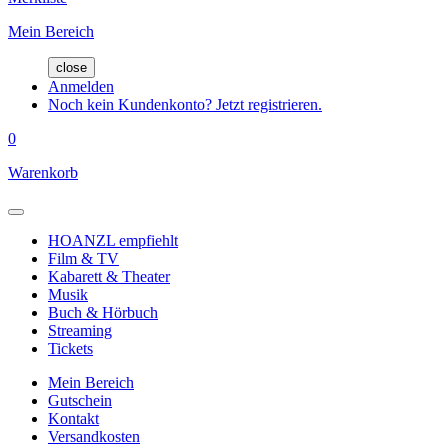
Mein Bereich
close
Anmelden
Noch kein Kundenkonto? Jetzt registrieren.
0
Warenkorb
HOANZL empfiehlt
Film & TV
Kabarett & Theater
Musik
Buch & Hörbuch
Streaming
Tickets
Mein Bereich
Gutschein
Kontakt
Versandkosten