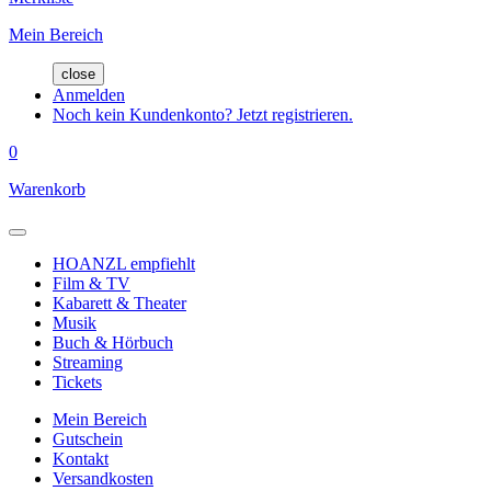
Mein Bereich
close
Anmelden
Noch kein Kundenkonto? Jetzt registrieren.
0
Warenkorb
HOANZL empfiehlt
Film & TV
Kabarett & Theater
Musik
Buch & Hörbuch
Streaming
Tickets
Mein Bereich
Gutschein
Kontakt
Versandkosten