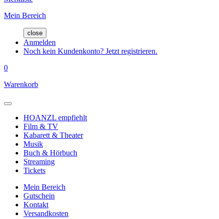
Mein Bereich
close
Anmelden
Noch kein Kundenkonto? Jetzt registrieren.
0
Warenkorb
HOANZL empfiehlt
Film & TV
Kabarett & Theater
Musik
Buch & Hörbuch
Streaming
Tickets
Mein Bereich
Gutschein
Kontakt
Versandkosten