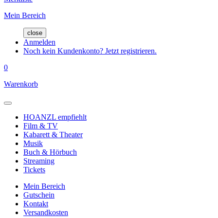
Mein Bereich
close
Anmelden
Noch kein Kundenkonto? Jetzt registrieren.
0
Warenkorb
HOANZL empfiehlt
Film & TV
Kabarett & Theater
Musik
Buch & Hörbuch
Streaming
Tickets
Mein Bereich
Gutschein
Kontakt
Versandkosten