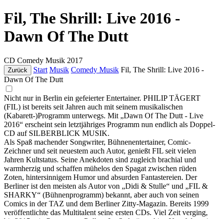
Fil, The Shrill: Live 2016 -
Dawn Of The Dutt
CD
Comedy Musik
2017
Start
Musik
Comedy Musik
Fil, The Shrill: Live 2016 -
Zurück
Dawn Of The Dutt
Nicht nur in Berlin ein gefeierter Entertainer. PHILIP TÄGERT
(FIL) ist bereits seit Jahren auch mit seinem musikalischen
(Kabarett-)Programm unterwegs. Mit „Dawn Of The Dutt - Live
2016“ erscheint sein letztjähriges Programm nun endlich als Doppel-
CD auf SILBERBLICK MUSIK.
Als Spaß machender Songwriter, Bühnenentertainer, Comic-
Zeichner und seit neuestem auch Autor, genießt FIL seit vielen
Jahren Kultstatus. Seine Anekdoten sind zugleich brachial und
warmherzig und schaffen mühelos den Spagat zwischen rüden
Zoten, hintersinnigem Humor und absurden Fantastereien. Der
Berliner ist den meisten als Autor von „Didi & Stulle“ und „FIL &
SHARKY“ (Bühnenprogramm) bekannt, aber auch von seinen
Comics in der TAZ und dem Berliner Zitty-Magazin. Bereits 1999
veröffentlichte das Multitalent seine ersten CDs. Viel Zeit verging,