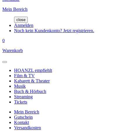
Mein Bereich
close
Anmelden
Noch kein Kundenkonto? Jetzt registrieren.
0
Warenkorb
HOANZL empfiehlt
Film & TV
Kabarett & Theater
Musik
Buch & Hörbuch
Streaming
Tickets
Mein Bereich
Gutschein
Kontakt
Versandkosten