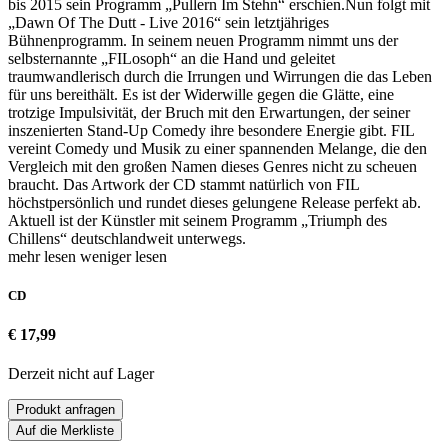
bis 2015 sein Programm „Pullern Im Stehn“ erschien.Nun folgt mit
„Dawn Of The Dutt - Live 2016“ sein letztjähriges
Bühnenprogramm. In seinem neuen Programm nimmt uns der
selbsternannte „FILosoph“ an die Hand und geleitet
traumwandlerisch durch die Irrungen und Wirrungen die das Leben
für uns bereithält. Es ist der Widerwille gegen die Glätte, eine
trotzige Impulsivität, der Bruch mit den Erwartungen, der seiner
inszenierten Stand-Up Comedy ihre besondere Energie gibt. FIL
vereint Comedy und Musik zu einer spannenden Melange, die den
Vergleich mit den großen Namen dieses Genres nicht zu scheuen
braucht. Das Artwork der CD stammt natürlich von FIL
höchstpersönlich und rundet dieses gelungene Release perfekt ab.
Aktuell ist der Künstler mit seinem Programm „Triumph des
Chillens“ deutschlandweit unterwegs.
mehr lesen
weniger lesen
CD
€ 17,99
Derzeit nicht auf Lager
Produkt anfragen
Auf die Merkliste