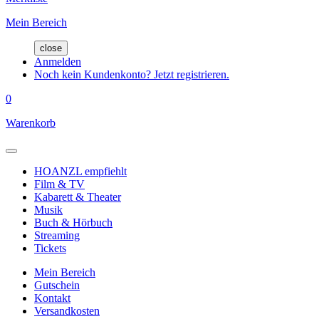
Mein Bereich
close
Anmelden
Noch kein Kundenkonto? Jetzt registrieren.
0
Warenkorb
HOANZL empfiehlt
Film & TV
Kabarett & Theater
Musik
Buch & Hörbuch
Streaming
Tickets
Mein Bereich
Gutschein
Kontakt
Versandkosten