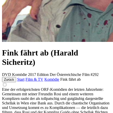
Fink fährt ab (Harald
Sicheritz)
DVD
Komödie
2017
Edition Der Österreichische Film #292
Start
Film & TV
Komödie
Fink fährt ab
Zurück
Eine der erfolgreichsten ORF-Komödien der letzten Jahrzehnte:
Gemeinsam mit seiner Freundin Rosi und einem weiteren
Komplizen raubt der als tollpatschig und gutgläubig dargestellte
Schellak in Wien eine Bank aus. Durch die chaotische Organisation
und Umsetzung kommt es zu Komplikationen — die letztlich dazu
führen, dass Rosi und der Komplize Guido ohne Schellak flüchten.