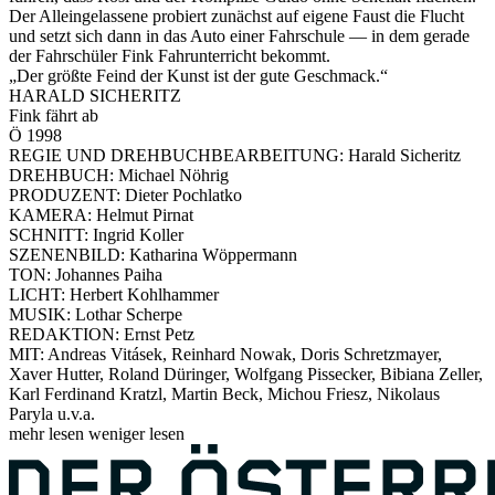
Der Alleingelassene probiert zunächst auf eigene Faust die Flucht
und setzt sich dann in das Auto einer Fahrschule — in dem gerade
der Fahrschüler Fink Fahrunterricht bekommt.
„Der größte Feind der Kunst ist der gute Geschmack.“
HARALD SICHERITZ
Fink fährt ab
Ö 1998
REGIE UND DREHBUCHBEARBEITUNG: Harald Sicheritz
DREHBUCH: Michael Nöhrig
PRODUZENT: Dieter Pochlatko
KAMERA: Helmut Pirnat
SCHNITT: Ingrid Koller
SZENENBILD: Katharina Wöppermann
TON: Johannes Paiha
LICHT: Herbert Kohlhammer
MUSIK: Lothar Scherpe
REDAKTION: Ernst Petz
MIT: Andreas Vitásek, Reinhard Nowak, Doris Schretzmayer,
Xaver Hutter, Roland Düringer, Wolfgang Pissecker, Bibiana Zeller,
Karl Ferdinand Kratzl, Martin Beck, Michou Friesz, Nikolaus
Paryla u.v.a.
mehr lesen
weniger lesen