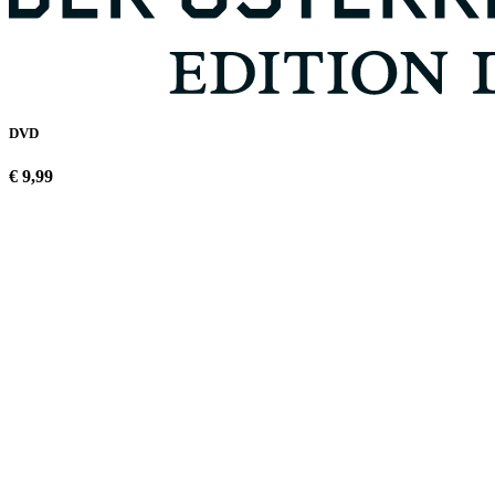
DVD
€ 9,99