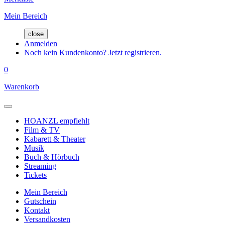
Mein Bereich
close
Anmelden
Noch kein Kundenkonto? Jetzt registrieren.
0
Warenkorb
HOANZL empfiehlt
Film & TV
Kabarett & Theater
Musik
Buch & Hörbuch
Streaming
Tickets
Mein Bereich
Gutschein
Kontakt
Versandkosten