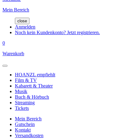
Mein Bereich
close
Anmelden
Noch kein Kundenkonto? Jetzt registrieren.
0
Warenkorb
HOANZL empfiehlt
Film & TV
Kabarett & Theater
Musik
Buch & Hörbuch
Streaming
Tickets
Mein Bereich
Gutschein
Kontakt
Versandkosten