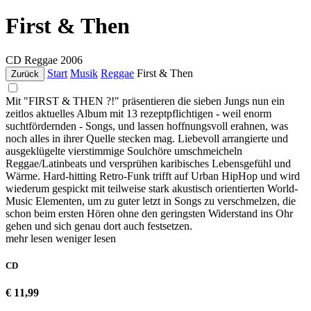
First & Then
CD
Reggae
2006
Start
Musik
Reggae
First & Then
Zurück
Mit "FIRST & THEN ?!" präsentieren die sieben Jungs nun ein
zeitlos aktuelles Album mit 13 rezeptpflichtigen - weil enorm
suchtfördernden - Songs, und lassen hoffnungsvoll erahnen, was
noch alles in ihrer Quelle stecken mag. Liebevoll arrangierte und
ausgeklügelte vierstimmige Soulchöre umschmeicheln
Reggae/Latinbeats und versprühen karibisches Lebensgefühl und
Wärme. Hard-hitting Retro-Funk trifft auf Urban HipHop und wird
wiederum gespickt mit teilweise stark akustisch orientierten World-
Music Elementen, um zu guter letzt in Songs zu verschmelzen, die
schon beim ersten Hören ohne den geringsten Widerstand ins Ohr
gehen und sich genau dort auch festsetzen.
mehr lesen
weniger lesen
CD
€ 11,99