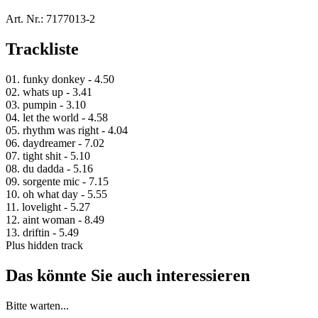
Art. Nr.:
7177013-2
Trackliste
01. funky donkey - 4.50
02. whats up - 3.41
03. pumpin - 3.10
04. let the world - 4.58
05. rhythm was right - 4.04
06. daydreamer - 7.02
07. tight shit - 5.10
08. du dadda - 5.16
09. sorgente mic - 7.15
10. oh what day - 5.55
11. lovelight - 5.27
12. aint woman - 8.49
13. driftin - 5.49
Plus hidden track
Das könnte Sie auch interessieren
Bitte warten...