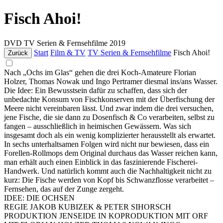
Fisch Ahoi!
DVD
TV Serien & Fernsehfilme
2019
Start
Film & TV
TV Serien & Fernsehfilme
Fisch Ahoi!
Zurück
Nach „Ochs im Glas“ gehen die drei Koch-Amateure Florian
Holzer, Thomas Nowak und Ingo Pertramer diesmal ins/ans Wasser.
Die Idee: Ein Bewusstsein dafür zu schaffen, dass sich der
unbedachte Konsum von Fischkonserven mit der Überfischung der
Meere nicht vereinbaren lässt. Und zwar indem die drei versuchen,
jene Fische, die sie dann zu Dosenfisch & Co verarbeiten, selbst zu
fangen – ausschließlich in heimischen Gewässern. Was sich
insgesamt doch als ein wenig komplizierter herausstellt als erwartet.
In sechs unterhaltsamen Folgen wird nicht nur bewiesen, dass ein
Forellen-Rollmops dem Original durchaus das Wasser reichen kann,
man erhält auch einen Einblick in das faszinierende Fischerei-
Handwerk. Und natürlich kommt auch die Nachhaltigkeit nicht zu
kurz: Die Fische werden von Kopf bis Schwanzflosse verarbeitet –
Fernsehen, das auf der Zunge zergeht.
IDEE: DIE OCHSEN
REGIE JAKOB KUBIZEK & PETER SIHORSCH
PRODUKTION JENSEIDE IN KOPRODUKTION MIT ORF