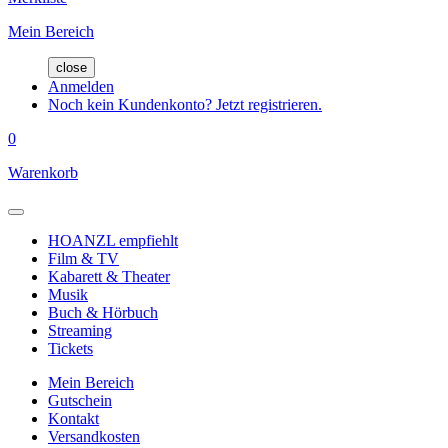
Mein Bereich
close
Anmelden
Noch kein Kundenkonto? Jetzt registrieren.
0
Warenkorb
HOANZL empfiehlt
Film & TV
Kabarett & Theater
Musik
Buch & Hörbuch
Streaming
Tickets
Mein Bereich
Gutschein
Kontakt
Versandkosten