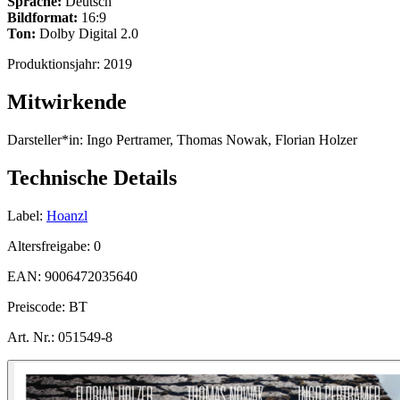
Sprache:
Deutsch
Bildformat:
16:9
Ton:
Dolby Digital 2.0
Produktionsjahr:
2019
Mitwirkende
Darsteller*in:
Ingo Pertramer, Thomas Nowak, Florian Holzer
Technische Details
Label:
Hoanzl
Altersfreigabe:
0
EAN:
9006472035640
Preiscode:
BT
Art. Nr.:
051549-8