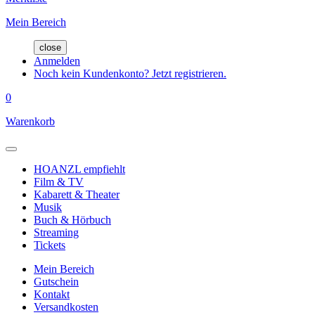
Mein Bereich
close
Anmelden
Noch kein Kundenkonto? Jetzt registrieren.
0
Warenkorb
HOANZL empfiehlt
Film & TV
Kabarett & Theater
Musik
Buch & Hörbuch
Streaming
Tickets
Mein Bereich
Gutschein
Kontakt
Versandkosten