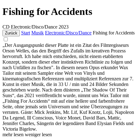
Fishing for Accidents
CD
Electronic/Disco/Dance
2023
Start
Musik
Electronic/Disco/Dance
Fishing for Accidents
Zurück
„Der Ausgangspunkt dieser Platte ist ein Zitat des Filmregisseurs
Orson Welles, das den Begriff des Zufalls im kreativen Prozess
hervorruft. Ich habe mich entschieden, nicht einem etablierten
Konzept, sondern dieser eher instinktiven Richtlinie zu folgen und
nach Unfällen zu fischen". In diesem neuen Opus erkundet Wax
Tailor mit seinem Sampler eine Welt von Vinyls und
kinematografischen Referenzen und multipliziert Referenzen zur 7.
Kunst in einer Musik, die in 33 U / min und 24 Bilder Sekunden
geschrieben wurde. Nach dem düsteren „The Shadow Of Their
Suns“, das 2021 veröffentlicht wurde, nimmt uns Wax Tailor mit
„Fishing For Accidents“ mit auf eine hellere und farbenfrohere
Seite, ohne jemals sein Universum und seine Überzeugungen zu
verraten. Gäste: Mick Jenkins, Mr. Lif, Kuf Knotz, Lojii, Napoleon
Da Legend, Ill Conscious, Voice Monet, David Bars, Mattic,
Jennifer Charles, Sängerin der legendären Band Elysian Fields und
Victoria Bigelow.
mehr lesen
weniger lesen