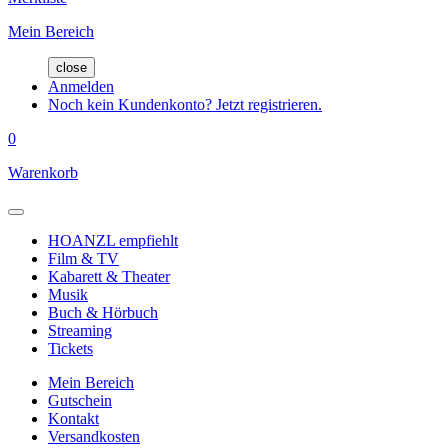
Mein Bereich
close
Anmelden
Noch kein Kundenkonto? Jetzt registrieren.
0
Warenkorb
HOANZL empfiehlt
Film & TV
Kabarett & Theater
Musik
Buch & Hörbuch
Streaming
Tickets
Mein Bereich
Gutschein
Kontakt
Versandkosten