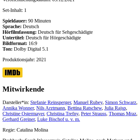
Set-Inhalt:
1
Spieldauer:
90 Minuten
Sprache:
Deutsch
Hörfilmfassung:
Deutsch für Sehgeschädigte
Untertitel:
Deutsch für Hörgeschädigte
Bildformat:
16:9
Ton:
Dolby Digital 5.1
Produktionsjahr:
2021
Mitwirkende
Darsteller*in:
Stefanie Reinsperger
,
Manuel Rubey
,
Simon Schwarz
,
Annika Wonner
,
Nils Arztmann
,
Bettina Ratschew
,
Julia Rajsp
,
Christine Ostermayer
,
Christina Trefny
,
Peter Strauss
,
Thomas Mraz
,
Gerhard Greiner
,
Luke Bischof u. v. m.
Regie:
Catalina Molina