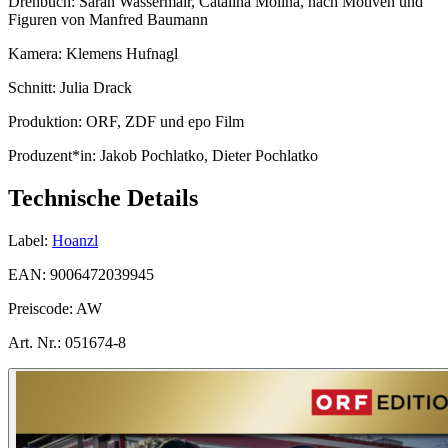
Drehbuch:
Sarah Wassermair, Catalina Molina, nach Motiven und
Figuren von Manfred Baumann
Kamera:
Klemens Hufnagl
Schnitt:
Julia Drack
Produktion:
ORF, ZDF und epo Film
Produzent*in:
Jakob Pochlatko, Dieter Pochlatko
Technische Details
Label:
Hoanzl
EAN:
9006472039945
Preiscode:
AW
Art. Nr.:
051674-8