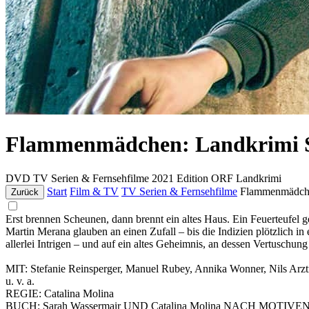
Flammenmädchen: Landkrimi 
DVD
TV Serien & Fernsehfilme
2021
Edition ORF Landkrimi
Start
Film & TV
TV Serien & Fernsehfilme
Flammenmädch
Zurück
Erst brennen Scheunen, dann brennt ein altes Haus. Ein Feuerteufel g
Martin Merana glauben an einen Zufall – bis die Indizien plötzlich in
allerlei Intrigen – und auf ein altes Geheimnis, an dessen Vertuschung
MIT: Stefanie Reinsperger, Manuel Rubey, Annika Wonner, Nils Arztm
u. v. a.
REGIE: Catalina Molina
BUCH: Sarah Wassermair UND Catalina Molina NACH MOTIV