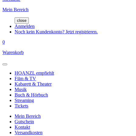
Mein Bereich
close
Anmelden
Noch kein Kundenkonto? Jetzt registrieren.
0
Warenkorb
HOANZL empfiehlt
Film & TV
Kabarett & Theater
Musik
Buch & Hörbuch
Streaming
Tickets
Mein Bereich
Gutschein
Kontakt
Versandkosten