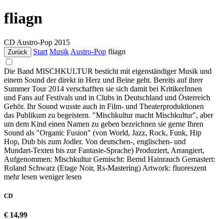
fliagn
CD
Austro-Pop
2015
Start
Musik
Austro-Pop
fliagn
Zurück
Die Band MISCHKULTUR besticht mit eigenständiger Musik und
einem Sound der direkt in Herz und Beine geht. Bereits auf ihrer
Summer Tour 2014 verschafften sie sich damit bei KritikerInnen
und Fans auf Festivals und in Clubs in Deutschland und Österreich
Gehör. Ihr Sound wusste auch in Film- und Theaterproduktionen
das Publikum zu begeistern. "Mischkultur macht Mischkultur", aber
um dem Kind einen Namen zu geben bezeichnen sie gerne Ihren
Sound als "Organic Fusion" (von World, Jazz, Rock, Funk, Hip
Hop, Dub bis zum Jodler. Von deutschen-, englischen- und
Mundart-Texten bis zur Fantasie-Sprache) Produziert, Arrangiert,
Aufgenommen: Mischkultur Gemischt: Bernd Hainrauch Gemastert:
Roland Schwarz (Etage Noir, Rs-Mastering) Artwork: fluoreszent
mehr lesen
weniger lesen
CD
€ 14,99