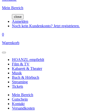
Mein Bereich
close
Anmelden
Noch kein Kundenkonto? Jetzt registrieren.
0
Warenkorb
HOANZL empfiehlt
Film & TV
Kabarett & Theater
Musik
Buch & Hörbuch
Streaming
Tickets
Mein Bereich
Gutschein
Kontakt
Versandkosten