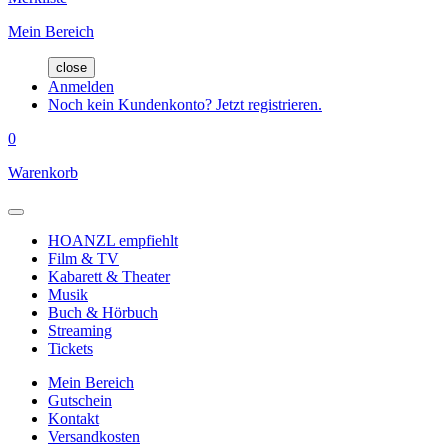
Mein Bereich
close
Anmelden
Noch kein Kundenkonto? Jetzt registrieren.
0
Warenkorb
HOANZL empfiehlt
Film & TV
Kabarett & Theater
Musik
Buch & Hörbuch
Streaming
Tickets
Mein Bereich
Gutschein
Kontakt
Versandkosten