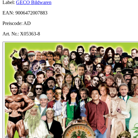
Label:
GECO Bildwaren
EAN:
9006472007883
Preiscode:
AD
Art. Nr.:
X05363-8