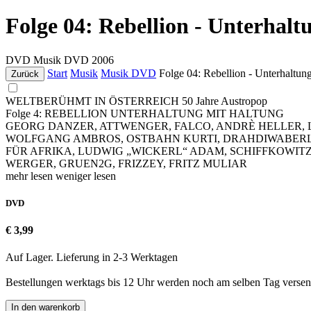
Folge 04: Rebellion - Unterhal
DVD
Musik DVD
2006
Start
Musik
Musik DVD
Folge 04: Rebellion - Unterhaltun
Zurück
WELTBERÜHMT IN ÖSTERREICH 50 Jahre Austropop
Folge 4: REBELLION UNTERHALTUNG MIT HALTUNG
GEORG DANZER, ATTWENGER, FALCO, ANDRÈ HELLER, LU
WOLFGANG AMBROS, OSTBAHN KURTI, DRAHDIWABERL, 
FÜR AFRIKA, LUDWIG „WICKERL“ ADAM, SCHIFFKOWITZ
WERGER, GRUEN2G, FRIZZEY, FRITZ MULIAR
mehr lesen
weniger lesen
DVD
€ 3,99
Auf Lager. Lieferung in 2-3 Werktagen
Bestellungen werktags bis 12 Uhr werden noch am selben Tag versen
In den warenkorb