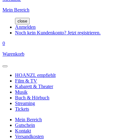
Mein Bereich
close
Anmelden
Noch kein Kundenkonto? Jetzt registrieren.
0
Warenkorb
HOANZL empfiehlt
Film & TV
Kabarett & Theater
Musik
Buch & Hörbuch
Streaming
Tickets
Mein Bereich
Gutschein
Kontakt
Versandkosten