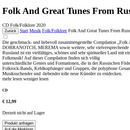
Folk And Great Tunes From Rus
CD
Folk/Folklore
2020
Start
Musik
Folk/Folklore
Folk And Great Tunes From Russ
Zurück
Die geschmack- und liebevoll zusammengestellte Compilation „Folk
DOBRANOTCH, MEREMA sowie weitere, sehr vielversprechende und 
Russland ist ein vielfältiges, schönes und sehr spirituelles Land mit e
Folkmusik! Auf dieser Compilation finden sich völlig
unterschiedliche Genres und Formationen, die in der Russischen Föder
Folkrock-Bands, Kehlkopfsänger und Gruppen, die polyphone Gesangsst
Musiksuchender und -liebender tolle neue Künstler zu entdecken.
mehr lesen
weniger lesen
CD
€ 12,99
Derzeit nicht auf Lager
Produkt anfragen
Auf die Merkliste