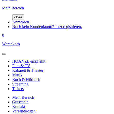
Mein Bereich
close
Anmelden
Noch kein Kundenkonto? Jetzt registrieren.
0
Warenkorb
HOANZL empfiehlt
Film & TV
Kabarett & Theater
Musik
Buch & Hörbuch
Streaming
Tickets
Mein Bereich
Gutschein
Kontakt
Versandkosten