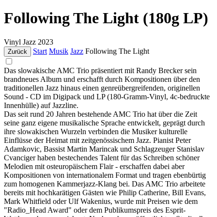
Following The Light (180g LP)
Vinyl
Jazz
2023
Start
Musik
Jazz
Following The Light
Zurück
Das slowakische AMC Trio präsentiert mit Randy Brecker sein
brandneues Album und erschafft durch Kompositionen über den
traditionellen Jazz hinaus einen genreübergreifenden, originellen
Sound - CD im Digipack und LP (180-Gramm-Vinyl, 4c-bedruckte
Innenhülle) auf Jazzline.
Das seit rund 20 Jahren bestehende AMC Trio hat über die Zeit
seine ganz eigene musikalische Sprache entwickelt, geprägt durch
ihre slowakischen Wurzeln verbinden die Musiker kulturelle
Einflüsse der Heimat mit zeitgenössischem Jazz. Pianist Peter
Adamkovic, Bassist Martin Marincak und Schlagzeuger Stanislav
Cvanciger haben bestechendes Talent für das Schreiben schöner
Melodien mit osteuropäischem Flair - erschaffen dabei aber
Kompositionen von internationalem Format und tragen ebenbürtig
zum homogenen Kammerjazz-Klang bei. Das AMC Trio arbeitete
bereits mit hochkarätigen Gästen wie Philip Catherine, Bill Evans,
Mark Whitfield oder Ulf Wakenius, wurde mit Preisen wie dem
"Radio_Head Award" oder dem Publikumspreis des Esprit-