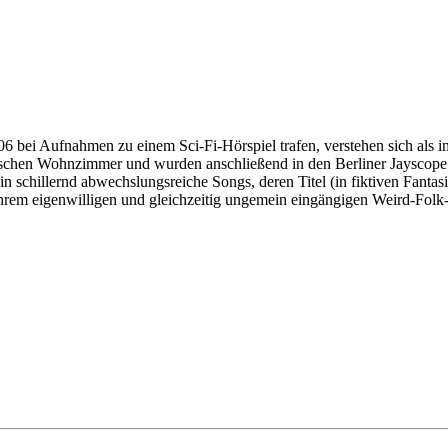
hmen zu einem Sci-Fi-Hörspiel trafen, verstehen sich als imaginä
imischen Wohnzimmer und wurden anschließend in den Berliner Jayscope
n schillernd abwechslungsreiche Songs, deren Titel (in fiktiven Fant
t ihrem eigenwilligen und gleichzeitig ungemein eingängigen Weird-Fo