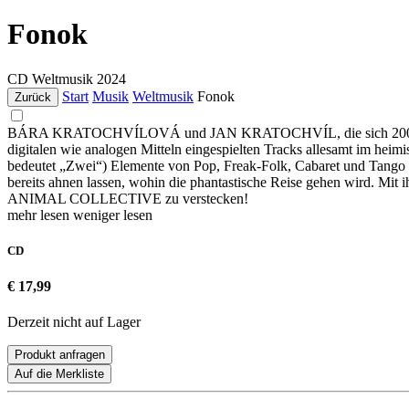
Fonok
CD
Weltmusik
2024
Start
Musik
Weltmusik
Fonok
Zurück
BÁRA KRATOCHVÍLOVÁ und JAN KRATOCHVÍL, die sich 2006 bei Aufna
digitalen wie analogen Mitteln eingespielten Tracks allesamt im he
bedeutet „Zwei“) Elemente von Pop, Freak-Folk, Cabaret und Tango i
bereits ahnen lassen, wohin die phantastische Reise gehen wird. Mi
ANIMAL COLLECTIVE zu verstecken!
mehr lesen
weniger lesen
CD
€ 17,99
Derzeit nicht auf Lager
Produkt anfragen
Auf die Merkliste