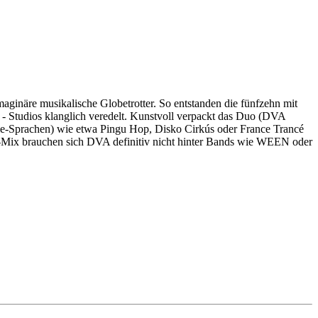
re musikalische Globetrotter. So entstanden die fünfzehn mit
 - Studios klanglich veredelt. Kunstvoll verpackt das Duo (DVA
asie-Sprachen) wie etwa Pingu Hop, Disko Cirkús oder France Trancé
lk-Mix brauchen sich DVA definitiv nicht hinter Bands wie WEEN oder