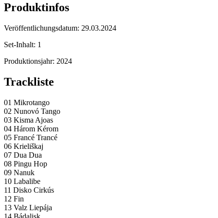
Produktinfos
Veröffentlichungsdatum:
29.03.2024
Set-Inhalt:
1
Produktionsjahr:
2024
Trackliste
01 Mikrotango
02 Nunovó Tango
03 Kisma Ajoas
04 Három Kérom
05 Francé Trancé
06 Krieliškaj
07 Dua Dua
08 Pingu Hop
09 Nanuk
10 Labalibe
11 Disko Cirkús
12 Fin
13 Valz Liepája
14 Bádalisk