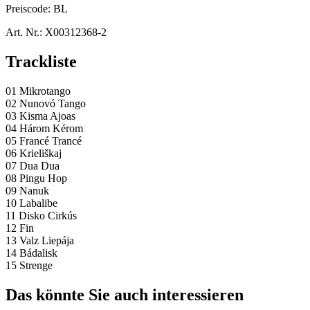
Preiscode:
BL
Art. Nr.:
X00312368-2
Trackliste
01 Mikrotango
02 Nunovó Tango
03 Kisma Ajoas
04 Három Kérom
05 Francé Trancé
06 Krieliškaj
07 Dua Dua
08 Pingu Hop
09 Nanuk
10 Labalibe
11 Disko Cirkús
12 Fin
13 Valz Liepája
14 Bádalisk
15 Strenge
Das könnte Sie auch interessieren