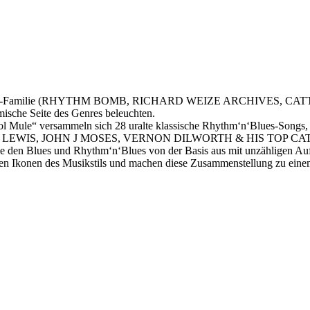
-Familie (RHYTHM BOMB, RICHARD WEIZE ARCHIVES, CATTY TOW
mische Seite des Genres beleuchten.
ol Mule“ versammeln sich 28 uralte klassische Rhythm‘n‘Blues-Songs,
IS, JOHN J MOSES, VERNON DILWORTH & HIS TOP CATS oder
 die den Blues und Rhythm‘n‘Blues von der Basis aus mit unzähligen A
großen Ikonen des Musikstils und machen diese Zusammenstellung zu ein