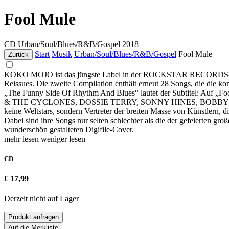
Fool Mule
CD
Urban/Soul/Blues/R&B/Gospel
2018
Start
Musik
Urban/Soul/Blues/R&B/Gospel
Fool Mule
Zurück
KOKO MOJO ist das jüngste Label in der ROCKSTAR RECORDS
Reissues. Die zweite Compilation enthält erneut 28 Songs, die die ko
„The Funny Side Of Rhythm And Blues“ lautet der Subtitel: Auf „Fo
& THE CYCLONES, DOSSIE TERRY, SONNY HINES, BOBBY LEW
keine Weltstars, sondern Vertreter der breiten Masse von Künstlern,
Dabei sind ihre Songs nur selten schlechter als die der gefeierten 
wunderschön gestalteten Digifile-Cover.
mehr lesen
weniger lesen
CD
€ 17,99
Derzeit nicht auf Lager
Produkt anfragen
Auf die Merkliste