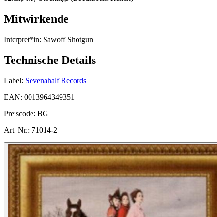
Mitwirkende
Interpret*in:
Sawoff Shotgun
Technische Details
Label:
Sevenahalf Records
EAN:
0013964349351
Preiscode:
BG
Art. Nr.:
71014-2