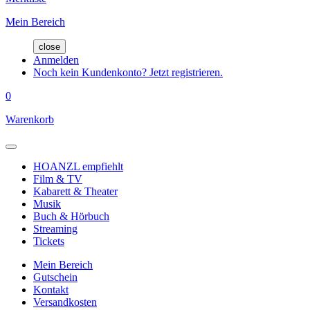
Mein Bereich
close
Anmelden
Noch kein Kundenkonto? Jetzt registrieren.
0
Warenkorb
HOANZL empfiehlt
Film & TV
Kabarett & Theater
Musik
Buch & Hörbuch
Streaming
Tickets
Mein Bereich
Gutschein
Kontakt
Versandkosten