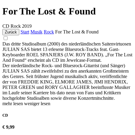
For The Lost & Found
CD
Rock
2019
Start
Musik
Rock
For The Lost & Found
Zurück
Das dritte Studioalbum (2000) des niederländischen Saitenvirtuosen
JULIAN SAS bietet 13 erlesene Bluesrock-Tracks feat. Gast-
Keyboarder ROEL SPANJERS (J.W. ROY BAND). „For The Lost
And Found“ erscheint als CD im Jewelcase-Format.
Der niederländische Rock- und Bluesrock-Gitarrist (und Sänger)
JULIAN SAS zählt zweifelsfrei zu den anerkannten Großmeistern
des Genres. Seit frühster Jugend musikalisch aktiv, veröffentlichte
der von FREDDIE KING, ELMORE JAMES, JIMI HENDRIX,
PETER GREEN und RORY GALLAGHER beeinflusste Musiker
im Laufe seiner Karriere bis dato neun von Fans und Kritikern
hochgelobte Studioalben sowie diverse Konzertmitschnitte.
mehr lesen
weniger lesen
CD
€ 9,99