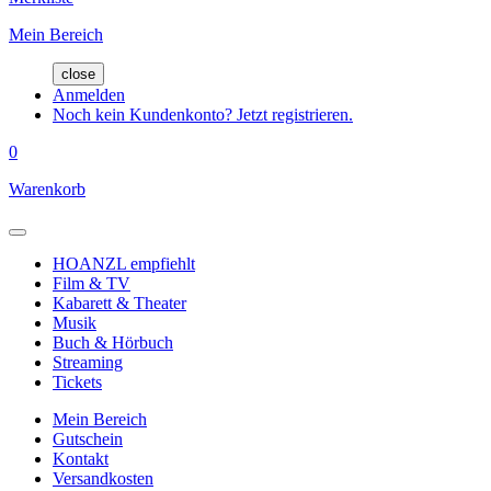
Mein Bereich
close
Anmelden
Noch kein Kundenkonto? Jetzt registrieren.
0
Warenkorb
HOANZL empfiehlt
Film & TV
Kabarett & Theater
Musik
Buch & Hörbuch
Streaming
Tickets
Mein Bereich
Gutschein
Kontakt
Versandkosten