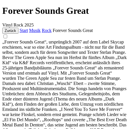
Forever Sounds Great
Vinyl
Rock
2025
Start
Musik
Rock
Forever Sounds Great
Zurück
„Forever Sounds Great“, ursprünglich 2007 auf dem Label Skycap
erschienen, war so eine Art Findungsalbum - nicht nur für die Band
selbst, sondern auch für deren Songwriter und Texter Stefan Prange.
Bevor The Green Apple Sea nun im Herbst ihr fünftes Album „Dark
Kid“ via K&F Records veröffentlichen, erscheint anlässlich ihres
25-jährigen Bandjubiläums „Forever Sounds Great“ als remastered
Version und erstmals auf Vinyl. Mit „Forever Sounds Great“
wurden The Green Apple Sea zur festen Band um Stefan Prange.
Damals neu dabei: Christian „Wuschi“ Ebert – zweite Stimme,
Produzent und Multiinstrumentalist. Die Songs handeln von Pranges
Umbrüchen: dem Abbruch des Studiums, Gelegenheitsjobs, dem
Ende einer düsteren Jugend (Thema des neuen Albums „Dark
Kid“), dem Finden der großen Liebe, dem Umzug vom nördlichen
Emsland ins südliche Franken. „I Need You To Save Me Forever“
war keine Floskel, sondern ernst gemeint. Prange schrieb Lieder wie
„El Fin Del Mundo“, „Rooftops“ und coverte „The Best Ever Death
Metal Band In Denton“, das seine Jugend am besten beschreibt. Das