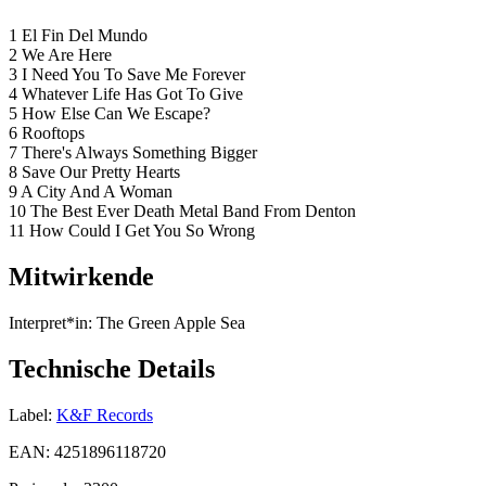
1 El Fin Del Mundo
2 We Are Here
3 I Need You To Save Me Forever
4 Whatever Life Has Got To Give
5 How Else Can We Escape?
6 Rooftops
7 There's Always Something Bigger
8 Save Our Pretty Hearts
9 A City And A Woman
10 The Best Ever Death Metal Band From Denton
11 How Could I Get You So Wrong
Mitwirkende
Interpret*in:
The Green Apple Sea
Technische Details
Label:
K&F Records
EAN:
4251896118720