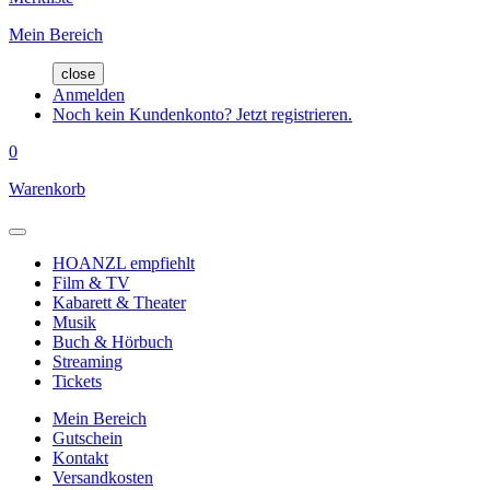
Mein Bereich
close
Anmelden
Noch kein Kundenkonto? Jetzt registrieren.
0
Warenkorb
HOANZL empfiehlt
Film & TV
Kabarett & Theater
Musik
Buch & Hörbuch
Streaming
Tickets
Mein Bereich
Gutschein
Kontakt
Versandkosten