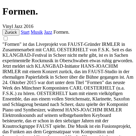
Formen.
Vinyl
Jazz
2016
Start
Musik
Jazz
Formen.
Zurück
"Formen" ist das Liveprojekt von FAUST-Gründer IRMLER in
Zusammenarbeit mit CARL OESTERHELT von F.S.K. Seit es das
KLANGBAD-Festival in Scheer nicht mehr gibt, ist es in Sachen
experimentelle Rockmusik in Oberschwaben etwas ruhig geworden.
Jetzt meldet sich KLANGBAD-Initiator HANS-JOACHIM
IRMLER mit einem Konzert zurück, das im FAUST-Studio in der
ehemaligen Papierfabrik in Scheer über die Bühne gegangen ist. Am
24. Oktober 2015 war dort unter dem Titel "Formen" das neuste
Werk des Münchner Komponisten CARL OESTERHELT (u.a.
F.S.K.) zu hören. OESTERHELT kam mit einem vielköpfigen
Ensemble, das aus einem vollen Streichensatz, Klarinette, Saxofon
und Schlagzeug bestand nach Scheer, dazu spielte der Komponist
Piano und Synthesizer, während HANS-JOACHIM IRMLER
Elektroniksounds auf seinem selbstgebastelten Keyboard
beisteuerte, das er schon in den siebziger Jahren mit der
Krautrockgruppe FAUST spielte. Die Musik ist ein Fusionsprojekt,
das Funken aus dem Gegensatzpaar von Komposition und