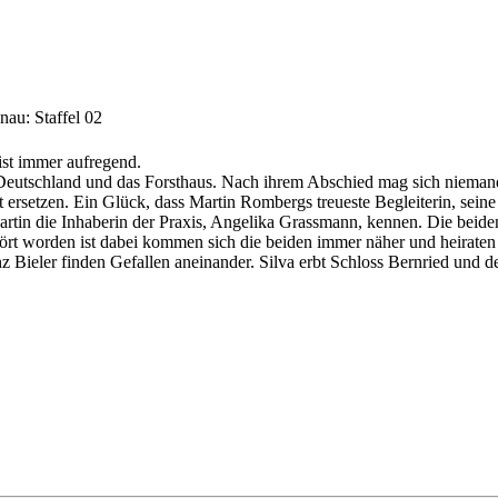
nau: Staffel 02
ist immer aufregend.
 Deutschland und das Forsthaus. Nach ihrem Abschied mag sich niemand
 ersetzen. Ein Glück, dass Martin Rombergs treueste Begleiterin, seine H
Martin die Inhaberin der Praxis, Angelika Grassmann, kennen. Die beid
ört worden ist dabei kommen sich die beiden immer näher und heiraten 
 Bieler finden Gefallen aneinander. Silva erbt Schloss Bernried und de