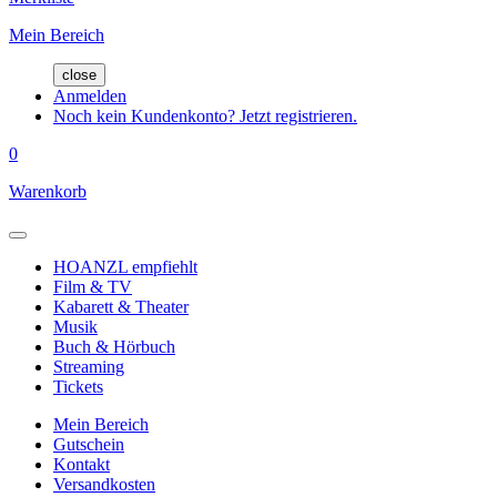
Mein Bereich
close
Anmelden
Noch kein Kundenkonto? Jetzt registrieren.
0
Warenkorb
HOANZL empfiehlt
Film & TV
Kabarett & Theater
Musik
Buch & Hörbuch
Streaming
Tickets
Mein Bereich
Gutschein
Kontakt
Versandkosten