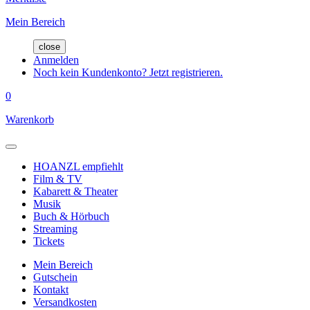
Mein Bereich
close
Anmelden
Noch kein Kundenkonto? Jetzt registrieren.
0
Warenkorb
HOANZL empfiehlt
Film & TV
Kabarett & Theater
Musik
Buch & Hörbuch
Streaming
Tickets
Mein Bereich
Gutschein
Kontakt
Versandkosten