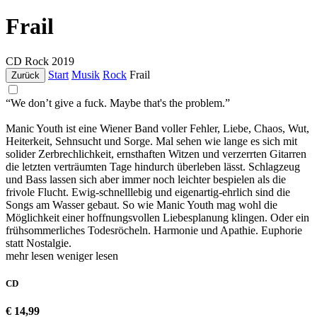
Frail
CD
Rock
2019
Start
Musik
Rock
Frail
Zurück
“We don’t give a fuck. Maybe that's the problem.”
Manic Youth ist eine Wiener Band voller Fehler, Liebe, Chaos, Wut,
Heiterkeit, Sehnsucht und Sorge. Mal sehen wie lange es sich mit
solider Zerbrechlichkeit, ernsthaften Witzen und verzerrten Gitarren
die letzten verträumten Tage hindurch überleben lässt. Schlagzeug
und Bass lassen sich aber immer noch leichter bespielen als die
frivole Flucht. Ewig-schnelllebig und eigenartig-ehrlich sind die
Songs am Wasser gebaut. So wie Manic Youth mag wohl die
Möglichkeit einer hoffnungsvollen Liebesplanung klingen. Oder ein
frühsommerliches Todesröcheln. Harmonie und Apathie. Euphorie
statt Nostalgie.
mehr lesen
weniger lesen
CD
€ 14,99