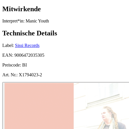
Mitwirkende
Interpret*in:
Manic Youth
Technische Details
Label:
Sissi Records
EAN:
9006472035305
Preiscode:
BI
Art. Nr.:
X1794023-2