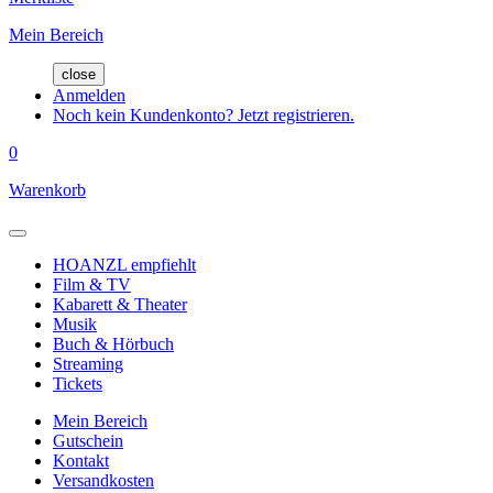
Mein Bereich
close
Anmelden
Noch kein Kundenkonto? Jetzt registrieren.
0
Warenkorb
HOANZL empfiehlt
Film & TV
Kabarett & Theater
Musik
Buch & Hörbuch
Streaming
Tickets
Mein Bereich
Gutschein
Kontakt
Versandkosten