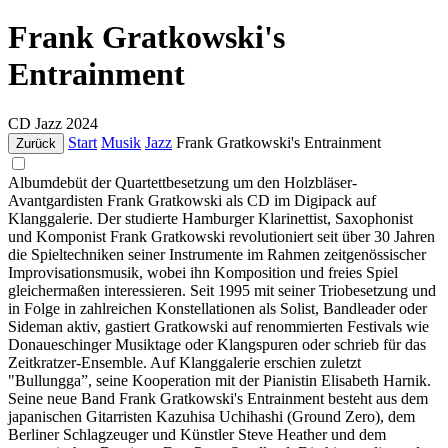
Frank Gratkowski's
Entrainment
CD
Jazz
2024
Start
Musik
Jazz
Frank Gratkowski's Entrainment
Zurück
Albumdebüt der Quartettbesetzung um den Holzbläser-
Avantgardisten Frank Gratkowski als CD im Digipack auf
Klanggalerie. Der studierte Hamburger Klarinettist, Saxophonist
und Komponist Frank Gratkowski revolutioniert seit über 30 Jahren
die Spieltechniken seiner Instrumente im Rahmen zeitgenössischer
Improvisationsmusik, wobei ihn Komposition und freies Spiel
gleichermaßen interessieren. Seit 1995 mit seiner Triobesetzung und
in Folge in zahlreichen Konstellationen als Solist, Bandleader oder
Sideman aktiv, gastiert Gratkowski auf renommierten Festivals wie
Donaueschinger Musiktage oder Klangspuren oder schrieb für das
Zeitkratzer-Ensemble. Auf Klanggalerie erschien zuletzt
"Bullungga”, seine Kooperation mit der Pianistin Elisabeth Harnik.
Seine neue Band Frank Gratkowski's Entrainment besteht aus dem
japanischen Gitarristen Kazuhisa Uchihashi (Ground Zero), dem
Berliner Schlagzeuger und Künstler Steve Heather und dem