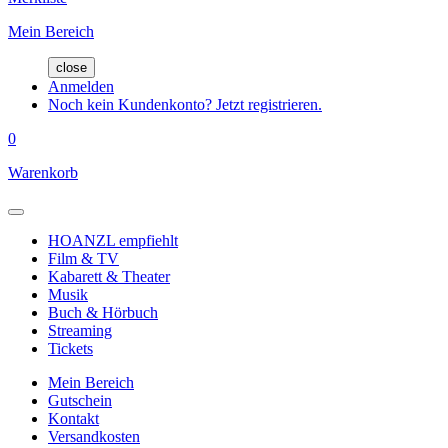
Mein Bereich
close
Anmelden
Noch kein Kundenkonto? Jetzt registrieren.
0
Warenkorb
HOANZL empfiehlt
Film & TV
Kabarett & Theater
Musik
Buch & Hörbuch
Streaming
Tickets
Mein Bereich
Gutschein
Kontakt
Versandkosten