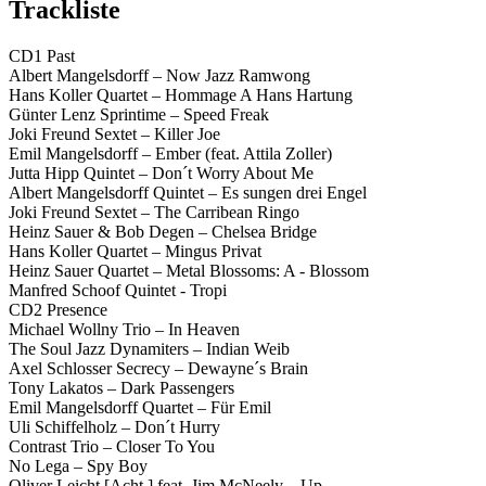
Trackliste
CD1 Past
Albert Mangelsdorff – Now Jazz Ramwong
Hans Koller Quartet – Hommage A Hans Hartung
Günter Lenz Sprintime – Speed Freak
Joki Freund Sextet – Killer Joe
Emil Mangelsdorff – Ember (feat. Attila Zoller)
Jutta Hipp Quintet – Don´t Worry About Me
Albert Mangelsdorff Quintet – Es sungen drei Engel
Joki Freund Sextet – The Carribean Ringo
Heinz Sauer & Bob Degen – Chelsea Bridge
Hans Koller Quartet – Mingus Privat
Heinz Sauer Quartet – Metal Blossoms: A - Blossom
Manfred Schoof Quintet - Tropi
CD2 Presence
Michael Wollny Trio – In Heaven
The Soul Jazz Dynamiters – Indian Weib
Axel Schlosser Secrecy – Dewayne´s Brain
Tony Lakatos – Dark Passengers
Emil Mangelsdorff Quartet – Für Emil
Uli Schiffelholz – Don´t Hurry
Contrast Trio – Closer To You
No Lega – Spy Boy
Oliver Leicht [Acht.] feat. Jim McNeely – Up