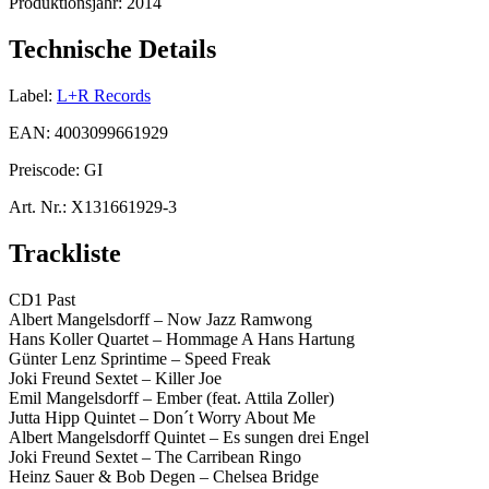
Produktionsjahr:
2014
Technische Details
Label:
L+R Records
EAN:
4003099661929
Preiscode:
GI
Art. Nr.:
X131661929-3
Trackliste
CD1 Past
Albert Mangelsdorff – Now Jazz Ramwong
Hans Koller Quartet – Hommage A Hans Hartung
Günter Lenz Sprintime – Speed Freak
Joki Freund Sextet – Killer Joe
Emil Mangelsdorff – Ember (feat. Attila Zoller)
Jutta Hipp Quintet – Don´t Worry About Me
Albert Mangelsdorff Quintet – Es sungen drei Engel
Joki Freund Sextet – The Carribean Ringo
Heinz Sauer & Bob Degen – Chelsea Bridge