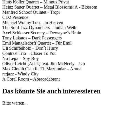
Hans Koller Quartet – Mingus Privat
Heinz Sauer Quartet – Metal Blossoms: A - Blossom
Manfred Schoof Quintet - Tropi
CD2 Presence
Michael Wollny Trio – In Heaven
The Soul Jazz Dynamiters – Indian Weib
Axel Schlosser Secrecy – Dewayne´s Brain
Tony Lakatos – Dark Passengers
Emil Mangelsdorff Quartet – Für Emil
Uli Schiffelholz – Don´t Hurry
Contrast Trio – Closer To You
No Lega – Spy Boy
Oliver Leicht [Acht.] feat. Jim McNeely – Up
Max Clouth Clan ft. TL Mazumdar – Aruna
re:jazz - Windy City
A Coral Room – Abracadabrant
Das könnte Sie auch interessieren
Bitte warten...