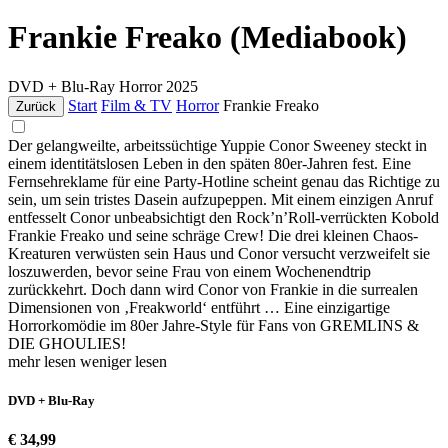
Frankie Freako (Mediabook)
DVD + Blu-Ray
Horror
2025
Start
Film & TV
Horror
Frankie Freako
Zurück
Der gelangweilte, arbeitssüchtige Yuppie Conor Sweeney steckt in
einem identitätslosen Leben in den späten 80er-Jahren fest. Eine
Fernsehreklame für eine Party-Hotline scheint genau das Richtige zu
sein, um sein tristes Dasein aufzupeppen. Mit einem einzigen Anruf
entfesselt Conor unbeabsichtigt den Rock’n’Roll-verrückten Kobold
Frankie Freako und seine schräge Crew! Die drei kleinen Chaos-
Kreaturen verwüsten sein Haus und Conor versucht verzweifelt sie
loszuwerden, bevor seine Frau von einem Wochenendtrip
zurückkehrt. Doch dann wird Conor von Frankie in die surrealen
Dimensionen von ‚Freakworld‘ entführt … Eine einzigartige
Horrorkomödie im 80er Jahre-Style für Fans von GREMLINS &
DIE GHOULIES!
mehr lesen
weniger lesen
DVD + Blu-Ray
€ 34,99