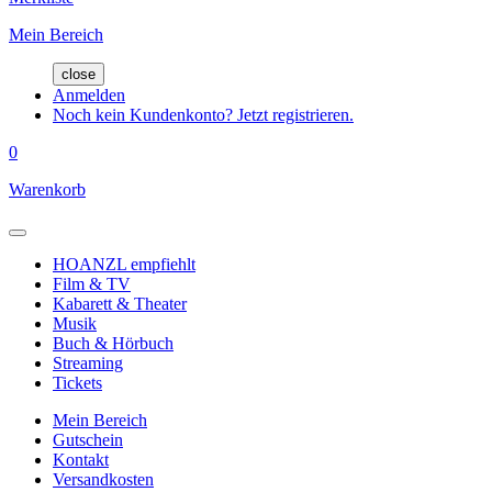
Mein Bereich
close
Anmelden
Noch kein Kundenkonto? Jetzt registrieren.
0
Warenkorb
HOANZL empfiehlt
Film & TV
Kabarett & Theater
Musik
Buch & Hörbuch
Streaming
Tickets
Mein Bereich
Gutschein
Kontakt
Versandkosten