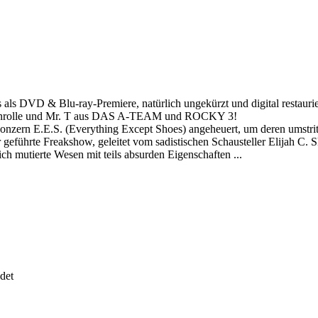
als als DVD & Blu-ray-Premiere, natürlich ungekürzt und digital restau
ebenrolle und Mr. T aus DAS A-TEAM und ROCKY 3!
zern E.E.S. (Everything Except Shoes) angeheuert, um deren umstritt
 geführte Freakshow, geleitet vom sadistischen Schausteller Elijah C.
h mutierte Wesen mit teils absurden Eigenschaften ...
det