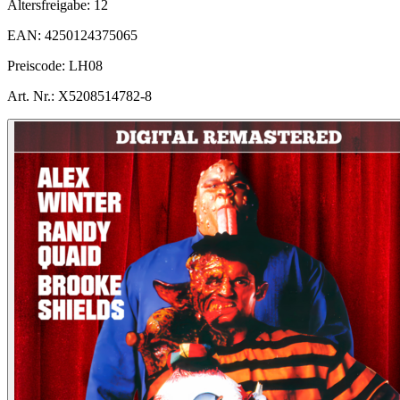
Altersfreigabe:
12
EAN:
4250124375065
Preiscode:
LH08
Art. Nr.:
X5208514782-8