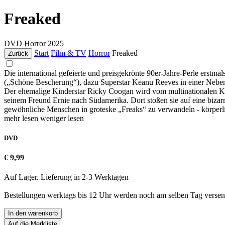
Freaked
DVD
Horror
2025
Start
Film & TV
Horror
Freaked
Zurück
Die international gefeierte und preisgekrönte 90er-Jahre-Perle erstm
(„Schöne Bescherung“), dazu Superstar Keanu Reeves in einer N
Der ehemalige Kinderstar Ricky Coogan wird vom multinationalen Kon
seinem Freund Ernie nach Südamerika. Dort stoßen sie auf eine bizarr
gewöhnliche Menschen in groteske „Freaks“ zu verwandeln - körperlic
mehr lesen
weniger lesen
DVD
€ 9,99
Auf Lager. Lieferung in 2-3 Werktagen
Bestellungen werktags bis 12 Uhr werden noch am selben Tag versen
In den warenkorb
Auf die Merkliste