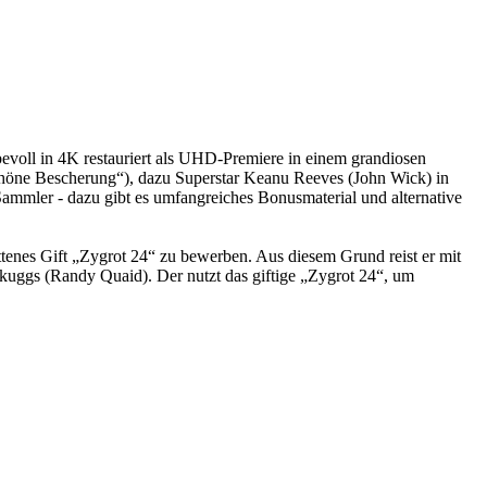
ebevoll in 4K restauriert als UHD-Premiere in einem grandiosen
öne Bescherung“), dazu Superstar Keanu Reeves (John Wick) in
ler - dazu gibt es umfangreiches Bonusmaterial und alternative
enes Gift „Zygrot 24“ zu bewerben. Aus diesem Grund reist er mit
 Skuggs (Randy Quaid). Der nutzt das giftige „Zygrot 24“, um