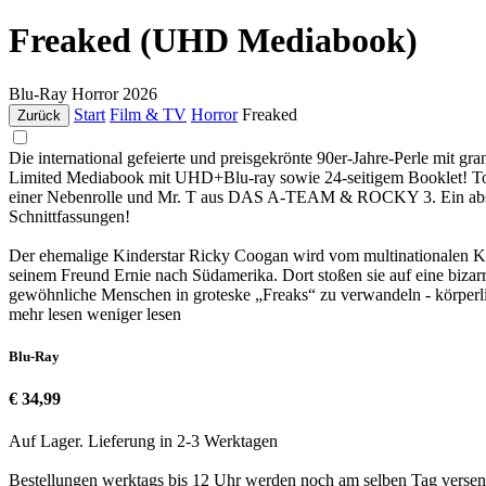
Freaked (UHD Mediabook)
Blu-Ray
Horror
2026
Start
Film & TV
Horror
Freaked
Zurück
Die international gefeierte und preisgekrönte 90er-Jahre-Perle mit g
Limited Mediabook mit UHD+Blu-ray sowie 24-seitigem Booklet! To
einer Nebenrolle und Mr. T aus DAS A-TEAM & ROCKY 3. Ein absolu
Schnittfassungen!
Der ehemalige Kinderstar Ricky Coogan wird vom multinationalen Kon
seinem Freund Ernie nach Südamerika. Dort stoßen sie auf eine bizarr
gewöhnliche Menschen in groteske „Freaks“ zu verwandeln - körperlic
mehr lesen
weniger lesen
Blu-Ray
€ 34,99
Auf Lager. Lieferung in 2-3 Werktagen
Bestellungen werktags bis 12 Uhr werden noch am selben Tag versen