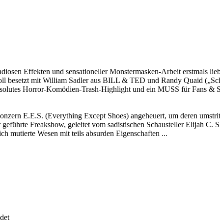
randiosen Effekten und sensationeller Monstermasken-Arbeit erstmals li
ll besetzt mit William Sadler aus BILL & TED und Randy Quaid („Sch
tes Horror-Komödien-Trash-Highlight und ein MUSS für Fans & Samm
zern E.E.S. (Everything Except Shoes) angeheuert, um deren umstritt
 geführte Freakshow, geleitet vom sadistischen Schausteller Elijah C.
h mutierte Wesen mit teils absurden Eigenschaften ...
det