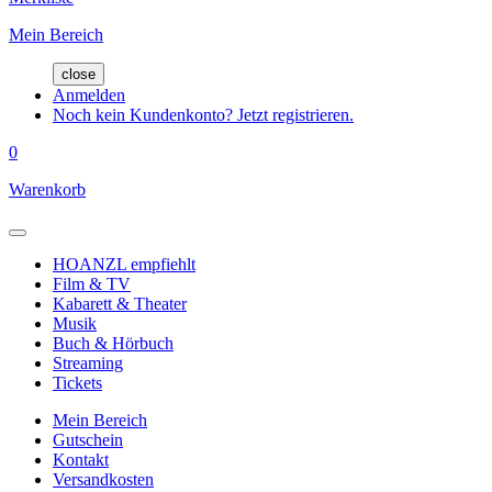
Mein Bereich
close
Anmelden
Noch kein Kundenkonto? Jetzt registrieren.
0
Warenkorb
HOANZL empfiehlt
Film & TV
Kabarett & Theater
Musik
Buch & Hörbuch
Streaming
Tickets
Mein Bereich
Gutschein
Kontakt
Versandkosten