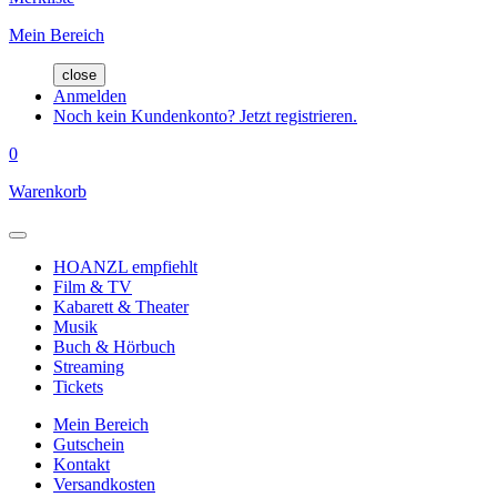
Mein Bereich
close
Anmelden
Noch kein Kundenkonto? Jetzt registrieren.
0
Warenkorb
HOANZL empfiehlt
Film & TV
Kabarett & Theater
Musik
Buch & Hörbuch
Streaming
Tickets
Mein Bereich
Gutschein
Kontakt
Versandkosten