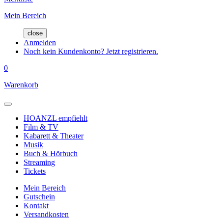
Mein Bereich
close
Anmelden
Noch kein Kundenkonto? Jetzt registrieren.
0
Warenkorb
HOANZL empfiehlt
Film & TV
Kabarett & Theater
Musik
Buch & Hörbuch
Streaming
Tickets
Mein Bereich
Gutschein
Kontakt
Versandkosten