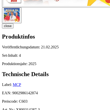
close
Produktinfos
Veröffentlichungsdatum:
21.02.2025
Set-Inhalt:
4
Produktionsjahr:
2025
Technische Details
Label:
MCP
EAN:
9002986142874
Preiscode:
C603
Art. Nr.:
X800314287-3