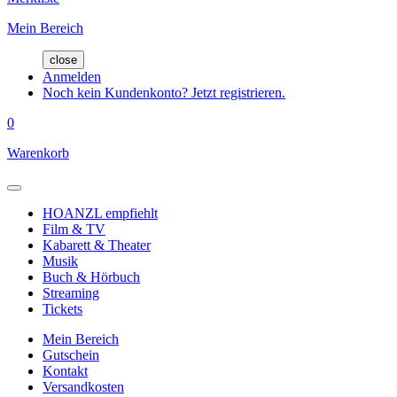
Mein Bereich
close
Anmelden
Noch kein Kundenkonto? Jetzt registrieren.
0
Warenkorb
HOANZL empfiehlt
Film & TV
Kabarett & Theater
Musik
Buch & Hörbuch
Streaming
Tickets
Mein Bereich
Gutschein
Kontakt
Versandkosten