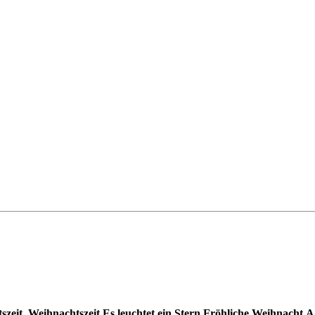
szeit, Weihnachtszeit
Es leuchtet ein Stern
Fröhliche Weihnacht
A