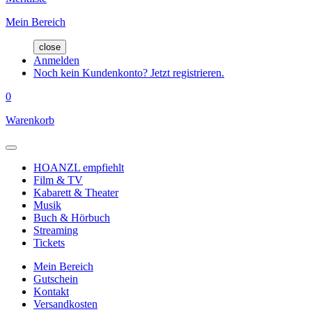
Mein Bereich
close
Anmelden
Noch kein Kundenkonto? Jetzt registrieren.
0
Warenkorb
HOANZL empfiehlt
Film & TV
Kabarett & Theater
Musik
Buch & Hörbuch
Streaming
Tickets
Mein Bereich
Gutschein
Kontakt
Versandkosten