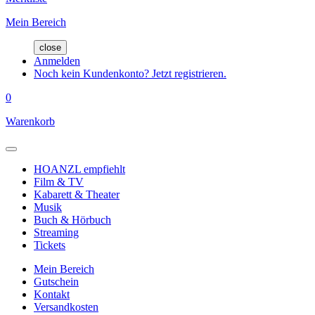
Mein Bereich
close
Anmelden
Noch kein Kundenkonto? Jetzt registrieren.
0
Warenkorb
HOANZL empfiehlt
Film & TV
Kabarett & Theater
Musik
Buch & Hörbuch
Streaming
Tickets
Mein Bereich
Gutschein
Kontakt
Versandkosten