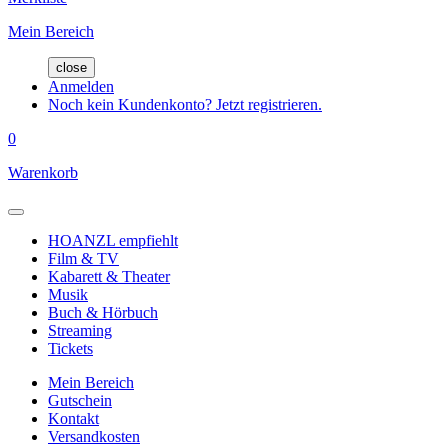
Mein Bereich
close
Anmelden
Noch kein Kundenkonto? Jetzt registrieren.
0
Warenkorb
HOANZL empfiehlt
Film & TV
Kabarett & Theater
Musik
Buch & Hörbuch
Streaming
Tickets
Mein Bereich
Gutschein
Kontakt
Versandkosten