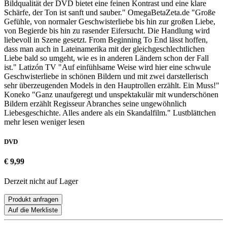
Bildqualität der DVD bietet eine feinen Kontrast und eine klare
Schärfe, der Ton ist sanft und sauber." OmegaBetaZeta.de "Große
Gefühle, von normaler Geschwisterliebe bis hin zur großen Liebe,
von Begierde bis hin zu rasender Eifersucht. Die Handlung wird
liebevoll in Szene gesetzt. From Beginning To End lässt hoffen,
dass man auch in Lateinamerika mit der gleichgeschlechtlichen
Liebe bald so umgeht, wie es in anderen Ländern schon der Fall
ist." Latizón TV "Auf einfühlsame Weise wird hier eine schwule
Geschwisterliebe in schönen Bildern und mit zwei darstellerisch
sehr überzeugenden Models in den Hauptrollen erzählt. Ein Muss!"
Koneko "Ganz unaufgeregt und unspektakulär mit wunderschönen
Bildern erzählt Regisseur Abranches seine ungewöhnlich
Liebesgeschichte. Alles andere als ein Skandalfilm." Lustblättchen
mehr lesen
weniger lesen
DVD
€ 9,99
Derzeit nicht auf Lager
Produkt anfragen
Auf die Merkliste