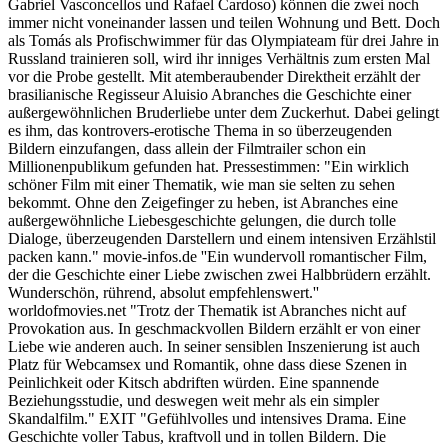
Gabriel Vasconcellos und Rafael Cardoso) können die zwei noch
immer nicht voneinander lassen und teilen Wohnung und Bett. Doch
als Tomás als Profischwimmer für das Olympiateam für drei Jahre in
Russland trainieren soll, wird ihr inniges Verhältnis zum ersten Mal
vor die Probe gestellt. Mit atemberaubender Direktheit erzählt der
brasilianische Regisseur Aluisio Abranches die Geschichte einer
außergewöhnlichen Bruderliebe unter dem Zuckerhut. Dabei gelingt
es ihm, das kontrovers-erotische Thema in so überzeugenden
Bildern einzufangen, dass allein der Filmtrailer schon ein
Millionenpublikum gefunden hat. Pressestimmen: "Ein wirklich
schöner Film mit einer Thematik, wie man sie selten zu sehen
bekommt. Ohne den Zeigefinger zu heben, ist Abranches eine
außergewöhnliche Liebesgeschichte gelungen, die durch tolle
Dialoge, überzeugenden Darstellern und einem intensiven Erzählstil
packen kann." movie-infos.de ''Ein wundervoll romantischer Film,
der die Geschichte einer Liebe zwischen zwei Halbbrüdern erzählt.
Wunderschön, rührend, absolut empfehlenswert.''
worldofmovies.net "Trotz der Thematik ist Abranches nicht auf
Provokation aus. In geschmackvollen Bildern erzählt er von einer
Liebe wie anderen auch. In seiner sensiblen Inszenierung ist auch
Platz für Webcamsex und Romantik, ohne dass diese Szenen in
Peinlichkeit oder Kitsch abdriften würden. Eine spannende
Beziehungsstudie, und deswegen weit mehr als ein simpler
Skandalfilm." EXIT "Gefühlvolles und intensives Drama. Eine
Geschichte voller Tabus, kraftvoll und in tollen Bildern. Die