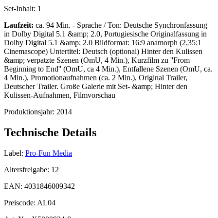
Set-Inhalt:
1
Laufzeit:
ca. 94 Min. - Sprache / Ton: Deutsche Synchronfassung
in Dolby Digital 5.1 &amp; 2.0, Portugiesische Originalfassung in
Dolby Digital 5.1 &amp; 2.0 Bildformat: 16:9 anamorph (2,35:1
Cinemascope) Untertitel: Deutsch (optional) Hinter den Kulissen
&amp; verpatzte Szenen (OmU, 4 Min.), Kurzfilm zu ''From
Beginning to End'' (OmU, ca 4 Min.), Entfallene Szenen (OmU, ca.
4 Min.), Promotionaufnahmen (ca. 2 Min.), Original Trailer,
Deutscher Trailer. Große Galerie mit Set- &amp; Hinter den
Kulissen-Aufnahmen, Filmvorschau
Produktionsjahr:
2014
Technische Details
Label:
Pro-Fun Media
Altersfreigabe:
12
EAN:
4031846009342
Preiscode:
AL04