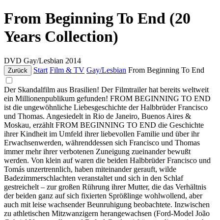
From Beginning To End (20
Years Collection)
DVD
Gay/Lesbian
2014
Start
Film & TV
Gay/Lesbian
From Beginning To End
Zurück
Der Skandalfilm aus Brasilien! Der Filmtrailer hat bereits weltweit
ein Millionenpublikum gefunden! FROM BEGINNING TO END
ist die ungewöhnliche Liebesgeschichte der Halbbrüder Francisco
und Thomas. Angesiedelt in Rio de Janeiro, Buenos Aires &
Moskau, erzählt FROM BEGINNING TO END die Geschichte
ihrer Kindheit im Umfeld ihrer liebevollen Familie und über ihr
Erwachsenwerden, währenddessen sich Francisco und Thomas
immer mehr ihrer verbotenen Zuneigung zueinander bewußt
werden. Von klein auf waren die beiden Halbbrüder Francisco und
Tomás unzertrennlich, haben miteinander gerauft, wilde
Badezimmerschlachten veranstaltet und sich in den Schlaf
gestreichelt – zur großen Rührung ihrer Mutter, die das Verhältnis
der beiden ganz auf sich fixierten Sprößlinge wohlwollend, aber
auch mit leise wachsender Beunruhigung beobachtete. Inzwischen
zu athletischen Mitzwanzigern herangewachsen (Ford-Model João