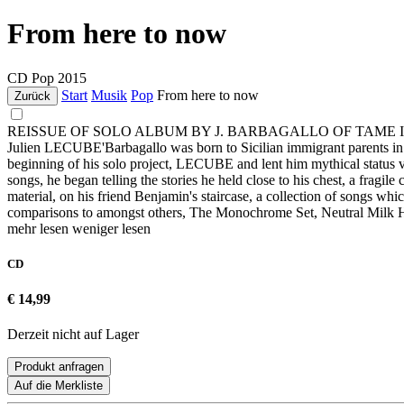
From here to now
CD
Pop
2015
Start
Musik
Pop
From here to now
Zurück
REISSUE OF SOLO ALBUM BY J. BARBAGALLO OF TAME 
Julien LECUBE'Barbagallo was born to Sicilian immigrant parents in 
beginning of his solo project, LECUBE and lent him mythical status v
songs, he began telling the stories he held close to his chest, a frag
material, on his friend Benjamin's staircase, a collection of songs 
comparisons to amongst others, The Monochrome Set, Neutral Milk H
mehr lesen
weniger lesen
CD
€ 14,99
Derzeit nicht auf Lager
Produkt anfragen
Auf die Merkliste