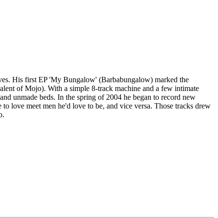
lives. His first EP 'My Bungalow' (Barbabungalow) marked the
alent of Mojo). With a simple 8-track machine and a few intimate
ses and unmade beds. In the spring of 2004 he began to record new
 to love meet men he'd love to be, and vice versa. Those tracks drew
b.