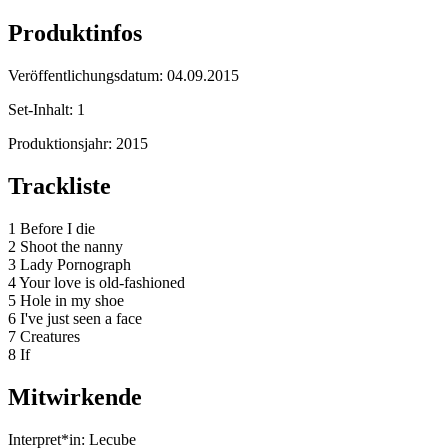
Produktinfos
Veröffentlichungsdatum:
04.09.2015
Set-Inhalt:
1
Produktionsjahr:
2015
Trackliste
1 Before I die
2 Shoot the nanny
3 Lady Pornograph
4 Your love is old-fashioned
5 Hole in my shoe
6 I've just seen a face
7 Creatures
8 If
Mitwirkende
Interpret*in:
Lecube