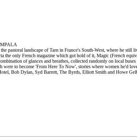
IMPALA
the pastoral landscape of Tarn in France's South-West, where he still 
ia the only French magazine which got hold of it, Magic (French equiv
ile combination of glances and breathes, collected randomly on local bu
which were to become 'From Here To Now', stories where women he'd love
otel, Bob Dylan, Syd Barrett, The Byrds, Elliott Smith and Howe Gel