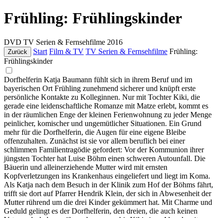
Frühling: Frühlingskinder
DVD
TV Serien & Fernsehfilme
2016
Start
Film & TV
TV Serien & Fernsehfilme
Frühling:
Zurück
Frühlingskinder
Dorfhelferin Katja Baumann fühlt sich in ihrem Beruf und im
bayerischen Ort Frühling zunehmend sicherer und knüpft erste
persönliche Kontakte zu Kolleginnen. Nur mit Tochter Kiki, die
gerade eine leidenschaftliche Romanze mit Matze erlebt, kommt es
in der räumlichen Enge der kleinen Ferienwohnung zu jeder Menge
peinlicher, komischer und ungemütlicher Situationen. Ein Grund
mehr für die Dorfhelferin, die Augen für eine eigene Bleibe
offenzuhalten. Zunächst ist sie vor allem beruflich bei einer
schlimmen Familientragödie gefordert: Vor der Kommunion ihrer
jüngsten Tochter hat Luise Böhm einen schweren Autounfall. Die
Bäuerin und alleinerziehende Mutter wird mit ernsten
Kopfverletzungen ins Krankenhaus eingeliefert und liegt im Koma.
Als Katja nach dem Besuch in der Klinik zum Hof der Böhms fährt,
trifft sie dort auf Pfarrer Hendrik Klein, der sich in Abwesenheit der
Mutter rührend um die drei Kinder gekümmert hat. Mit Charme und
Geduld gelingt es der Dorfhelferin, den dreien, die auch keinen