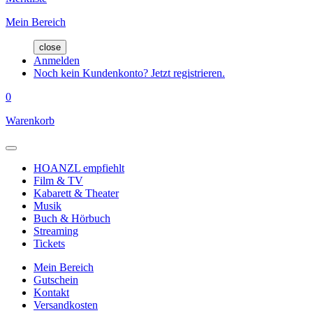
Mein Bereich
close
Anmelden
Noch kein Kundenkonto? Jetzt registrieren.
0
Warenkorb
HOANZL empfiehlt
Film & TV
Kabarett & Theater
Musik
Buch & Hörbuch
Streaming
Tickets
Mein Bereich
Gutschein
Kontakt
Versandkosten