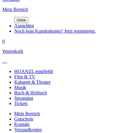
Mein Bereich
close
Anmelden
Noch kein Kundenkonto? Jetzt registrieren.
0
Warenkorb
HOANZL empfiehlt
Film & TV
Kabarett & Theater
Musik
Buch & Hörbuch
Streaming
Tickets
Mein Bereich
Gutschein
Kontakt
Versandkosten